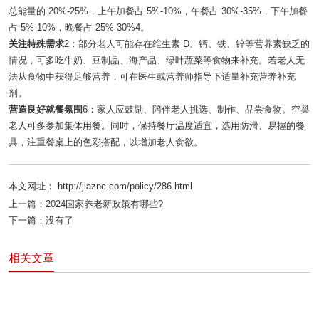
总能量的 20%-25%，上午加餐占 5%-10%，午餐占 30%-35%，下午加餐
占 5%-10%，晚餐占 25%-30%
4
。
关注特殊需求
2
：部分老人可能存在维生素 D、钙、铁、锌等营养素缺乏的
情况，可多吃牛奶、豆制品、海产品、绿叶蔬菜等食物来补充。若老人无
法从食物中获得足够营养，可在医生或营养师指导下适量补充营养补充
剂。
营造良好就餐氛围
6
：家人应鼓励、陪伴老人挑选、制作、品尝食物。空巢
老人可多参加集体用餐。同时，保持餐厅温度适宜，选用防滑、易握的餐
具，注重餐桌上的色彩搭配，以增加老人食欲。
本文网址： http://jlaznc.com/policy/286.html
上一篇：
2024国家养老新政策有哪些?
下一篇：
没有了
相关文章