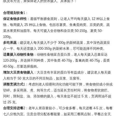
状况等方法，来保障老人的营养摄入。具体如下：
合理规划饮食
1
：
保证食物多样性
：遵循平衡膳食原则，让老人平均每天摄入 12 种以上食
物，每周摄入 25 种以上食物。包括谷薯类、鱼禽蛋肉类、豆类奶类、蔬
菜水果类和油脂等。每天可摄入全谷物和杂豆类 50-150g、薯类 50-
100g。
多吃果蔬
：建议老人每天摄入不少于 300g 的新鲜蔬菜，其中深色蔬菜应
占一半。每天还需摄入 200-350g 的新鲜水果，尽可能选择不同种类。
适量摄入动物性食物
：动物性食物富含蛋白质，老人每天摄入总量应达
120-200g，并选择不同种类，其中鱼类 40-70g，畜禽肉类 40-75g，蛋类
40-50g，尽量选择瘦肉。
增加大豆类食物摄入
：大豆含有丰富的蛋白等有益成分，建议老人每天摄
入相当于 50 克大豆的不同豆制品，如豆浆、豆腐等。
调整烹调方式
1
：考虑到老人咀嚼和消化功能可能下降，将食物切成小块或
切碎。多采用蒸、煮、炖等方式，适当延长烹饪时间，将食物煮软烧烂。
同时，限制盐、油、添加糖的摄入，每天食盐不超过 5 克，烹调用油不超
过 25 克。
合理安排进餐
2
：老年人胃容量较小，可少食多餐，每天进餐 4-5 次，每餐
七八分饱为宜。注意合理分配各餐能量，如采用三餐两点制，早餐占全天